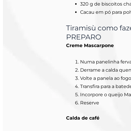
320 g de biscoitos 
Cacau em pó para polv
Tiramisù como faz
PREPARO
Creme Mascarpone
Numa panelinha ferva
Derrame a calda que
Volte a panela ao fo
Transfira para a bate
Incorpore o queijo Ma
Reserve
Calda de café