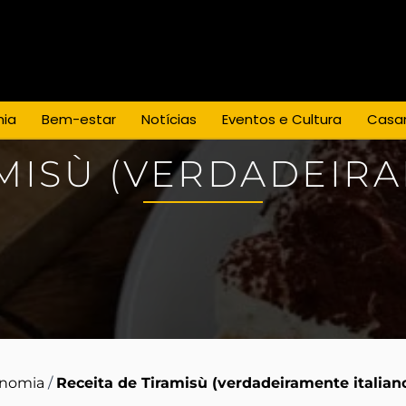
Espaço para Eventos
Casamentos
os
Empresa
Blog
Promoções
ia
Bem-estar
Notícias
Eventos e Cultura
Casa
AMISÙ (VERDADEIRA
onomia
/
Receita de Tiramisù (verdadeiramente italian