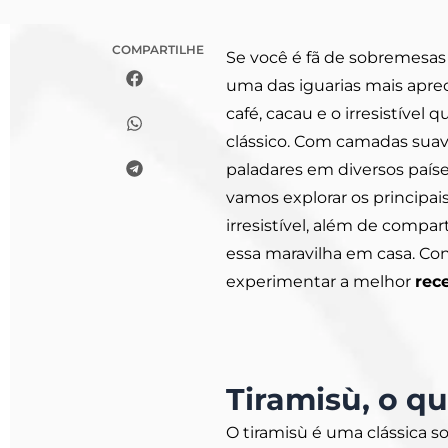
COMPARTILHE
Se você é fã de sobremesas i
uma das iguarias mais apre
café, cacau e o irresistível
clássico. Com camadas sua
paladares em diversos paíse
vamos explorar os principa
irresistível, além de compa
essa maravilha em casa. Con
experimentar a melhor
rec
Tiramisù, o qu
O tiramisù é uma clássica s