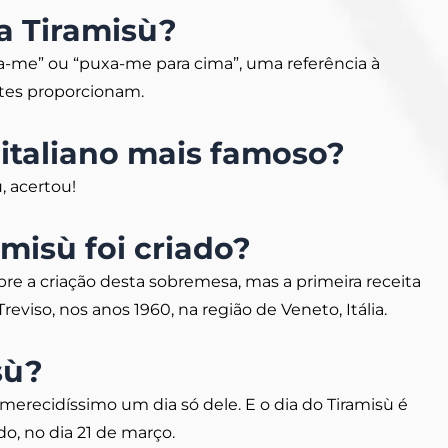
ca Tiramisù?
nta-me” ou “puxa-me para cima”, uma referência à
ntes proporcionam.
 italiano mais famoso?
, acertou!
misù foi criado?
re a criação desta sobremesa, mas a primeira receita
Treviso, nos anos 1960, na região de Veneto, Itália.
sù?
merecidíssimo um dia só dele. E o dia do Tiramisù é
, no dia 21 de março.