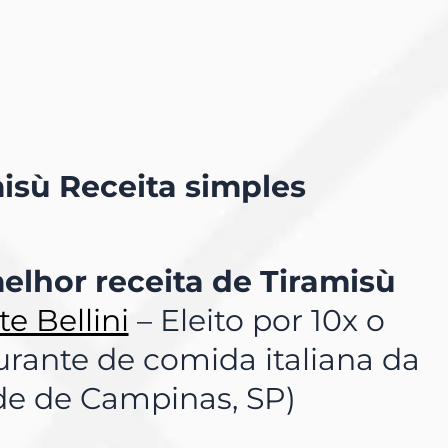
isù Receita simples
elhor receita de Tiramisù
e Bellini
– Eleito por 10x o
urante de comida italiana da
de de Campinas, SP)