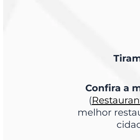
Tiram
Confira a m
(
Restaurant
melhor resta
cida