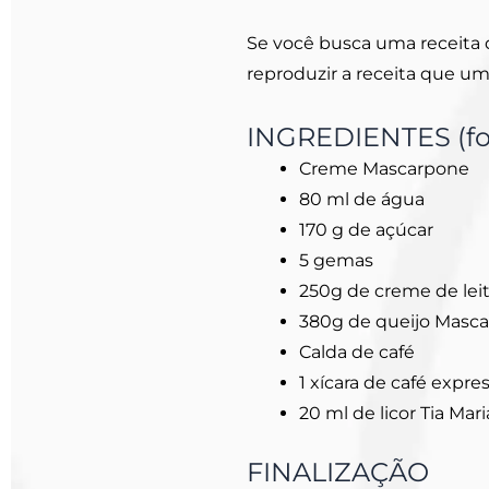
Se você busca uma receita 
reproduzir a receita que u
INGREDIENTES (fo
Creme Mascarpone
80 ml de água
170 g de açúcar
5 gemas
250g de creme de leit
380g de queijo Masc
Calda de café
1 xícara de café expre
20 ml de licor Tia Mari
FINALIZAÇÃO