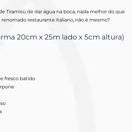
de Tiramisù de dar água na boca, nada melhor do que
m renomado restaurante italiano, não é mesmo?
rma 20cm x 25m lado x 5cm altura)
e fresco batido
arpone
sso
a