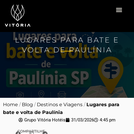
Ir
para
o
Vitória Hotéis
Espaço para Eventos
Pacotes Românti
conteúdo
LUGARES PARA BATE E
VOLTA DE PAULÍNIA
Home
/
Blog
/
Destinos e Viagens
/
Lugares para
bate e volta de Paulínia
Grupo Vitória Hotéis
31/03/2026
4:45 pm
COMPARTILHE