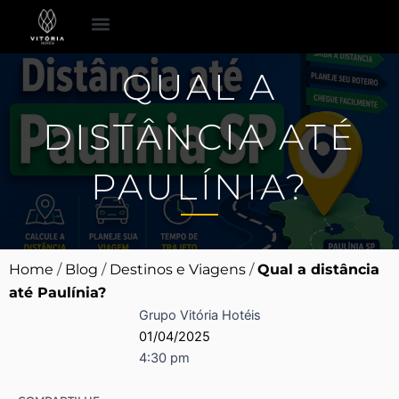
Ir
para
o
Espaço para Eventos
Pacotes Românticos
QUAL A
conteúdo
DISTÂNCIA ATÉ
PAULÍNIA?
Home
/
Blog
/
Destinos e Viagens
/
Qual a distância
até Paulínia?
Grupo Vitória Hotéis
01/04/2025
4:30 pm