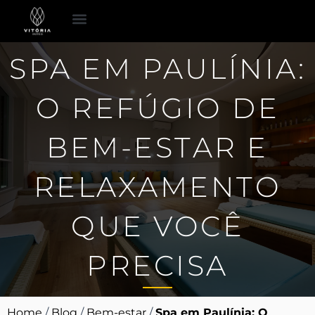
Ir
para
o
Espaço para Eventos
Pacotes Românticos
SPA EM PAULÍNIA:
conteúdo
O REFÚGIO DE
BEM-ESTAR E
RELAXAMENTO
QUE VOCÊ
PRECISA
Home
/
Blog
/
Bem-estar
/
Spa em Paulínia: O