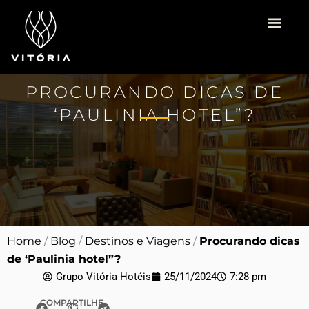
Ir
para
o
Vitória Hotéis
Espaço para Eventos
Pacotes Românti
conteúdo
PROCURANDO DICAS DE
‘PAULINIA HOTEL”?
Home
/
Blog
/
Destinos e Viagens
/
Procurando dicas
de ‘Paulinia hotel”?
Grupo Vitória Hotéis
25/11/2024
7:28 pm
COMPARTILHE