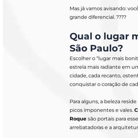
Mas já vamos avisando: você 
grande diferencial. ????
Qual o lugar m
São Paulo?
Escolher o “lugar mais boni
estrela mais radiante em um
cidade, cada recanto, osten
conquistar o coração de cad
Para alguns, a beleza resid
picos imponentes e vales.
C
Roque
são portais para ess
arrebatadoras e a arquitet