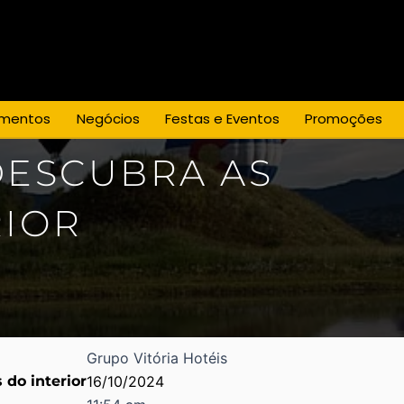
mentos
Negócios
Festas e Eventos
Promoções
DESCUBRA AS
RIOR
Grupo Vitória Hotéis
 do interior
16/10/2024