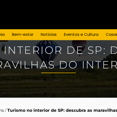
Espaço para Eventos
Casamentos
os
Empresa
Blog
Promoções
ia
Bem-estar
Notícias
Eventos e Cultura
Casa
 INTERIOR DE SP: 
AVILHAS DO INTE
ns
/
Turismo no interior de SP: descubra as maravilhas