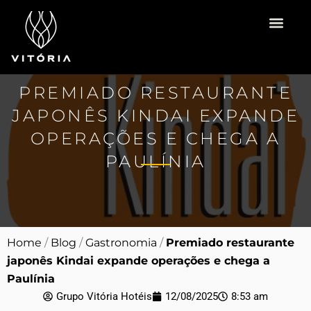
Ir
para
o
Vitória Hotéis
Espaço para Eventos
Pacotes Românti
conteúdo
PREMIADO RESTAURANTE
JAPONÊS KINDAI EXPANDE
OPERAÇÕES E CHEGA A
PAULÍNIA
Home
/
Blog
/
Gastronomia
/
Premiado restaurante
japonês Kindai expande operações e chega a
Paulínia
Grupo Vitória Hotéis
12/08/2025
8:53 am