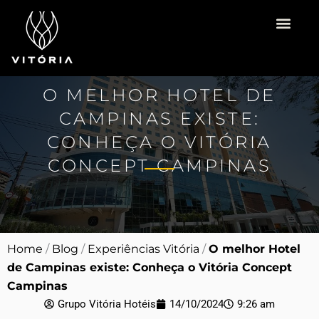
Ir
para
o
Vitória Hotéis
Espaço para Eventos
Pacotes Românti
conteúdo
O MELHOR HOTEL DE
CAMPINAS EXISTE:
CONHEÇA O VITÓRIA
CONCEPT CAMPINAS
Home
/
Blog
/
Experiências Vitória
/
O melhor Hotel
de Campinas existe: Conheça o Vitória Concept
Campinas
Grupo Vitória Hotéis
14/10/2024
9:26 am