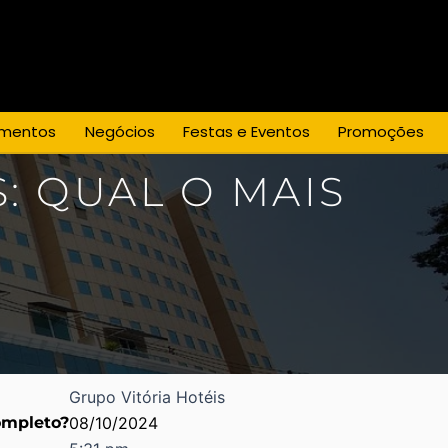
mentos
Negócios
Festas e Eventos
Promoções
: QUAL O MAIS
Grupo Vitória Hotéis
ompleto?
08/10/2024