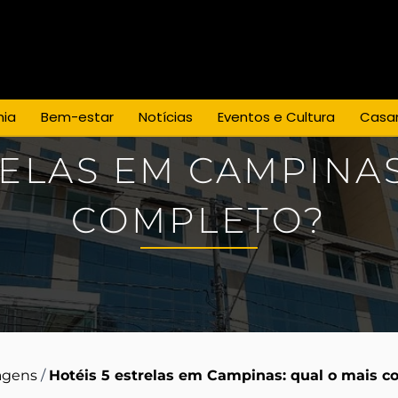
Espaço para Eventos
Casamentos
os
Empresa
Blog
Promoções
ia
Bem-estar
Notícias
Eventos e Cultura
Casa
RELAS EM CAMPINAS
COMPLETO?
agens
/
Hotéis 5 estrelas em Campinas: qual o mais c