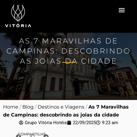
Ir
para
o
Vitória Hotéis
Espaço para Eventos
Pacotes Românti
conteúdo
AS 7 MARAVILHAS DE
CAMPINAS: DESCOBRINDO
AS JOIAS DA CIDADE
Home
/
Blog
/
Destinos e Viagens
/
As 7 Maravilhas
de Campinas: descobrindo as joias da cidade
Grupo Vitória Hotéis
22/09/2025
9:23 am
COMPARTILHE