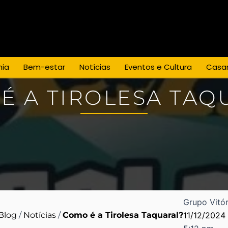
Espaço para Eventos
Casamentos
os
Empresa
Blog
Promoções
ia
Bem-estar
Notícias
Eventos e Cultura
Casa
É A TIROLESA TAQ
Grupo Vitór
Blog
/
Notícias
/
Como é a Tirolesa Taquaral?
11/12/2024