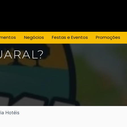
mentos
Negócios
Festas e Eventos
Promoções
UARAL?
ia Hotéis