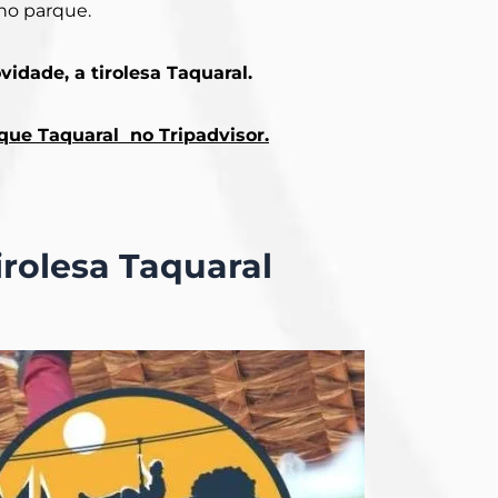
no parque.
idade, a tirolesa Taquaral.
rque Taquaral no Tripadvisor.
irolesa Taquaral