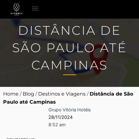
Ir
para
o
Espaço para Eventos
Pacotes Românticos
DISTÂNCIA DE
conteúdo
SÃO PAULO ATÉ
CAMPINAS
Home
/
Blog
/
Destinos e Viagens
/
Distância de São
Paulo até Campinas
Grupo Vitória Hotéis
28/11/2024
8:52 am