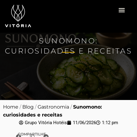
Ir
para
o
Vitória Hotéis
Espaço para Eventos
Pacotes Românti
conteúdo
SUNOMONO:
CURIOSIDADES E RECEITAS
Home
/
Blog
/
Gastronomia
/
Sunomono:
curiosidades e receitas
Grupo Vitória Hotéis
11/06/2026
1:12 pm
COMPARTILHE