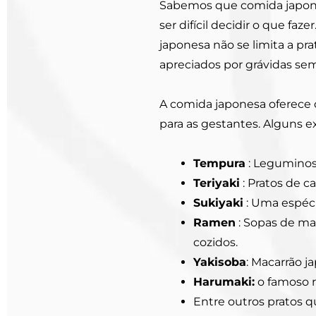
Sabemos que comida japones
ser difícil decidir o que faz
japonesa não se limita a pr
apreciados por grávidas se
A comida japonesa oferece 
para as gestantes. Alguns 
Tempura
: Leguminosa
Teriyaki
: Pratos de c
Sukiyaki
: Uma espéci
Ramen
: Sopas de ma
cozidos.
Yakisoba
: Macarrão 
Harumaki:
o famoso r
Entre outros pratos 