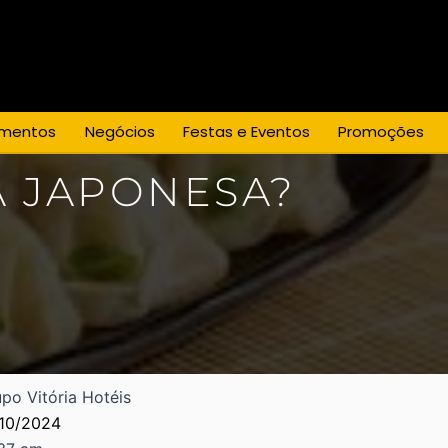
mentos
Negócios
Festas e Eventos
Promoções
 JAPONESA?
po Vitória Hotéis
/10/2024