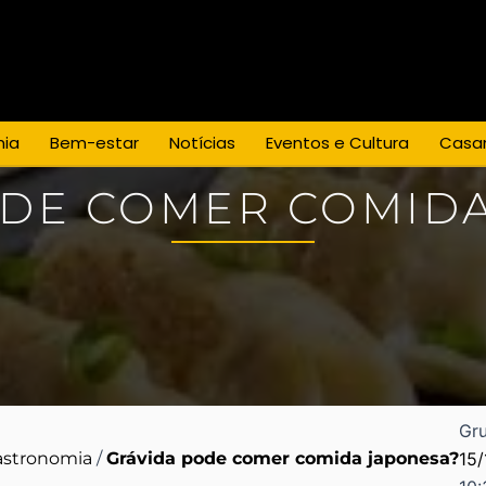
Espaço para Eventos
Casamentos
os
Empresa
Blog
Promoções
ia
Bem-estar
Notícias
Eventos e Cultura
Casa
ODE COMER COMIDA
Gru
astronomia
/
Grávida pode comer comida japonesa?
15