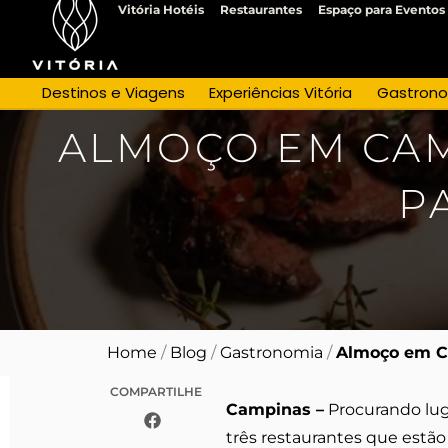
Ir
Vitória Hotéis
Restaurantes
Espaço para Eventos
para
o
conteúdo
Destinos e Viagens
Experiências Vitória
Gastron
ALMOÇO EM CAM
P
Home
/
Blog
/
Gastronomia
/
Almoço em Ca
COMPARTILHE
Campinas –
Procurando lu
três restaurantes que estã