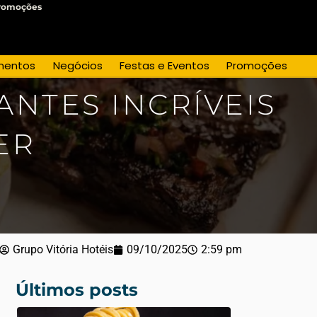
romoções
mentos
Negócios
Festas e Eventos
Promoções
NTES INCRÍVEIS
ER
Grupo Vitória Hotéis
09/10/2025
2:59 pm
Últimos posts