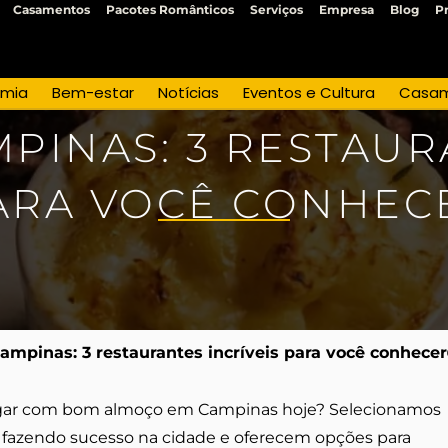
Casamentos
Pacotes Românticos
Serviços
Empresa
Blog
P
omia
Bem-estar
Notícias
Eventos e Cultura
Casa
PINAS: 3 RESTAURA
ARA VOCÊ CONHEC
mpinas: 3 restaurantes incríveis para você conhecer
gar com bom almoço em Campinas hoje? Selecionamos
o fazendo sucesso na cidade e oferecem opções para