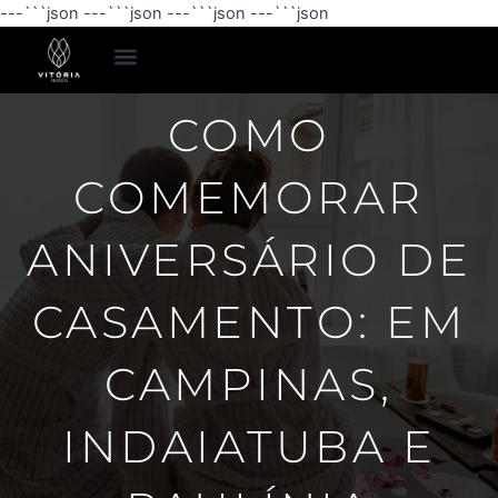
Ir
---```json
---```json
---```json
---```json
para
o
conteúdo
Espaço para Eventos
Pacotes Românticos
COMO
COMEMORAR
ANIVERSÁRIO DE
CASAMENTO: EM
CAMPINAS,
INDAIATUBA E