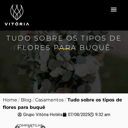
Ir
para
o
Vitória Hotéis
Espaço para Eventos
Pacotes Românti
conteúdo
TUDO SOBRE OS TIPOS DE
FLORES PARA BUQUÊ
Home
/
Blog
/
Casamentos
/
Tudo sobre os tipos de
flores para buquê
Grupo Vitória Hotéis
07/08/2025
9:32 am
COMPARTILHE