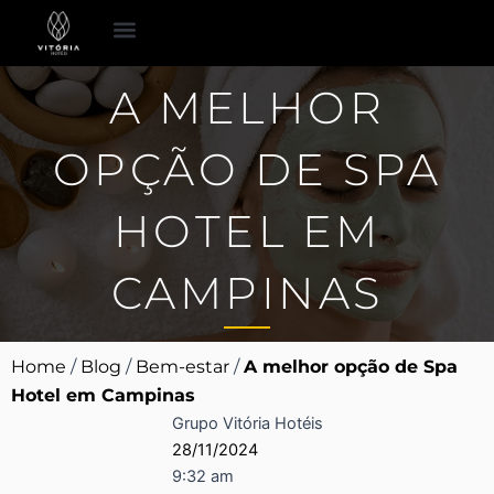
Ir
para
o
Espaço para Eventos
Pacotes Românticos
A MELHOR
conteúdo
OPÇÃO DE SPA
HOTEL EM
CAMPINAS
Home
/
Blog
/
Bem-estar
/
A melhor opção de Spa
Hotel em Campinas
Grupo Vitória Hotéis
28/11/2024
9:32 am