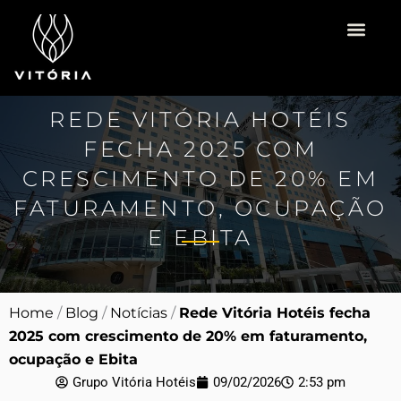
Ir
para
o
Vitória Hotéis
Espaço para Eventos
Pacotes Românti
conteúdo
REDE VITÓRIA HOTÉIS
FECHA 2025 COM
CRESCIMENTO DE 20% EM
FATURAMENTO, OCUPAÇÃO
E EBITA
Home
/
Blog
/
Notícias
/
Rede Vitória Hotéis fecha
2025 com crescimento de 20% em faturamento,
ocupação e Ebita
Grupo Vitória Hotéis
09/02/2026
2:53 pm