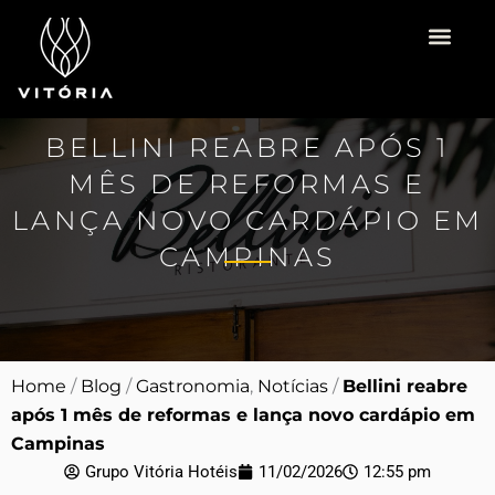
Ir
para
o
Vitória Hotéis
Espaço para Eventos
Pacotes Românti
conteúdo
BELLINI REABRE APÓS 1
MÊS DE REFORMAS E
LANÇA NOVO CARDÁPIO EM
CAMPINAS
Home
/
Blog
/
Gastronomia
,
Notícias
/
Bellini reabre
após 1 mês de reformas e lança novo cardápio em
Campinas
Grupo Vitória Hotéis
11/02/2026
12:55 pm