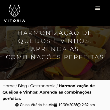
Ir
para
o
Vitória Hotéis
Espaço para Eventos
Pacotes Românti
conteúdo
HARMONIZAÇÃO DE
QUEIJOS E VINHOS:
APRENDA AS
COMBINAÇÕES PERFEITAS
Home
/
Blog
/
Gastronomia
/
Harmonização de
Queijos e Vinhos: Aprenda as combinações
perfeitas
Grupo Vitória Hotéis
10/09/2025
2:32 pm