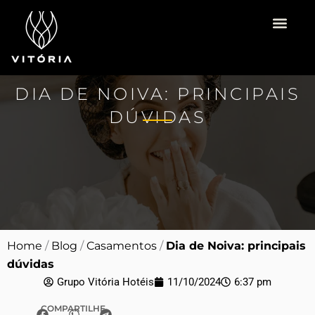
Ir
para
o
Vitória Hotéis
Espaço para Eventos
Pacotes Românti
conteúdo
DIA DE NOIVA: PRINCIPAIS
DÚVIDAS
Home
/
Blog
/
Casamentos
/
Dia de Noiva: principais
dúvidas
Grupo Vitória Hotéis
11/10/2024
6:37 pm
COMPARTILHE