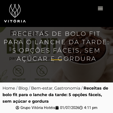
Ir
para
o
Vitória Hotéis
Espaço para Eventos
Pacotes Românti
conteúdo
RECEITAS DE BOLO FIT
PARA O LANCHE DA TARDE:
5 OPÇÕES FÁCEIS, SEM
AÇÚCAR E GORDURA
Home
/
Blog
/
Bem-estar
,
Gastronomia
/
Receitas de
bolo fit para o lanche da tarde: 5 opções fáceis,
sem açúcar e gordura
Grupo Vitória Hotéis
01/07/2026
4:11 pm